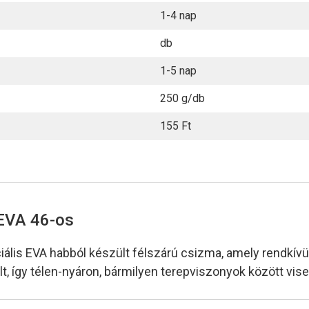
1-4 nap
db
1-5 nap
250 g/db
155 Ft
EVA 46-os
ális EVA habból készült félszárú csizma, amely rendkívü
elt, így télen-nyáron, bármilyen terepviszonyok között vis