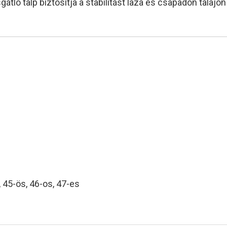
ló talp biztosítja a stabilitást laza és csapadon talajon
, 45-ös, 46-os, 47-es