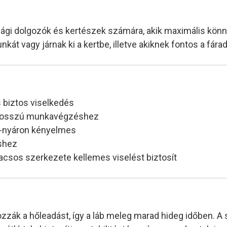
gi dolgozók és kertészek számára, akik maximális kön
kát vagy járnak ki a kertbe, illetve akiknek fontos a fá
 biztos viselkedés
s hosszú munkavégzéshez
en-nyáron kényelmes
shez
acsos szerkezete kellemes viselést biztosít
zzák a hőleadást, így a láb meleg marad hideg időben. A