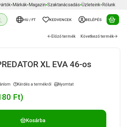
yártók
Márkák
Magazin
Szaktanácsadás
Üzleteink
Rólunk
HU / FT
KEDVENCEK
BELÉPÉS
A KO
Előző termék
Következő termék
PREDATOR XL EVA 46-os
ánlom
Kérdés a termékről
Nyomtat
180
Ft
)
Kosárba