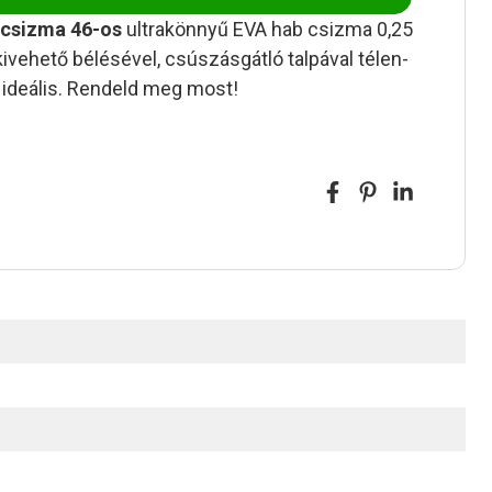
csizma 46-os
ultrakönnyű EVA hab csizma 0,25
kivehető bélésével, csúszásgátló talpával télen-
deális. Rendeld meg most!