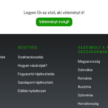
Legyen Ön az első, aki véleményt ír!
Véleményt írok
SEGÍTSÉG
GAZDABOLT A 
ORSZÁGODBAN
elek
Szaktanácsadás
Magyarország
Hogyan vásároljak?
Szlovákia
Fogyasztói tájékoztatás
Románia
Gazdapont tájékoztató
Ausztria
Elállási nyilatkozat
Szlovénia
Horvátország