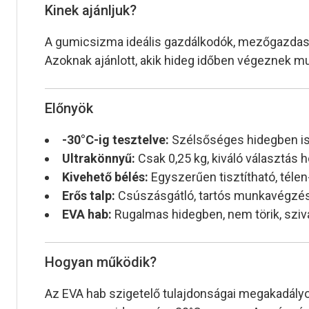
Kinek ajánljuk?
A gumicsizma ideális gazdálkodók, mezőgazdasá
Azoknak ajánlott, akik hideg időben végeznek mun
Előnyök
-30°C-ig tesztelve:
Szélsőséges hidegben is
Ultrakönnyű:
Csak 0,25 kg, kiváló választá
Kivehető bélés:
Egyszerűen tisztítható, tél
Erős talp:
Csúszásgátló, tartós munkavégzé
EVA hab:
Rugalmas hidegben, nem törik, sziv
Hogyan működik?
Az EVA hab szigetelő tulajdonságai megakadályo