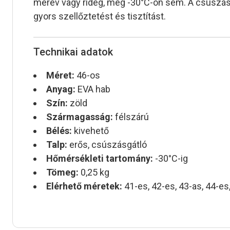
merev vagy rideg, még -30°C-on sem. A csúszásgát
gyors szellőztetést és tisztítást.
Technikai adatok
Méret:
46-os
Anyag:
EVA hab
Szín:
zöld
Szármagasság:
félszárú
Bélés:
kivehető
Talp:
erős, csúszásgátló
Hőmérsékleti tartomány:
-30°C-ig
Tömeg:
0,25 kg
Elérhető méretek:
41-es, 42-es, 43-as, 44-es