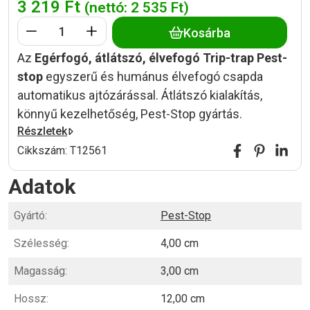
3 219
Ft
(nettó:
2 535
Ft
)
Kosárba
Az
Egérfogó, átlátszó, élvefogó Trip-trap Pest-
stop
egyszerű és humánus élvefogó csapda
automatikus ajtózárással. Átlátszó kialakítás,
könnyű kezelhetőség, Pest-Stop gyártás.
Részletek
Cikkszám:
T12561
Adatok
Gyártó:
Pest-Stop
Szélesség:
4,00 cm
Magasság:
3,00 cm
Hossz:
12,00 cm