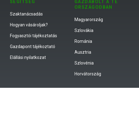
SEGÍTSÉG
GAZDABOLT A TE
ORSZÁGODBAN
Szaktanácsadás
Magyarország
Hogyan vásároljak?
Szlovákia
Fogyasztói tájékoztatás
Románia
Gazdapont tájékoztató
Ausztria
Elállási nyilatkozat
Szlovénia
Horvátország
2310 Szigetszentmiklós, Csepeli út 15
info@gazdabolt.hu